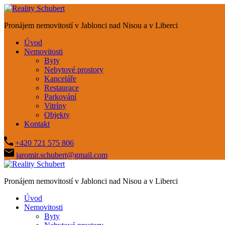
Pronájem nemovitostí v Jablonci nad Nisou a v Liberci
Úvod
Nemovitosti
Byty
Nebytové prostory
Kanceláře
Restaurace
Parkování
Vitríny
Objekty
Kontakt
+420 721 575 806
jaromir.schubert@gmail.com
Pronájem nemovitostí v Jablonci nad Nisou a v Liberci
Úvod
Nemovitosti
Byty