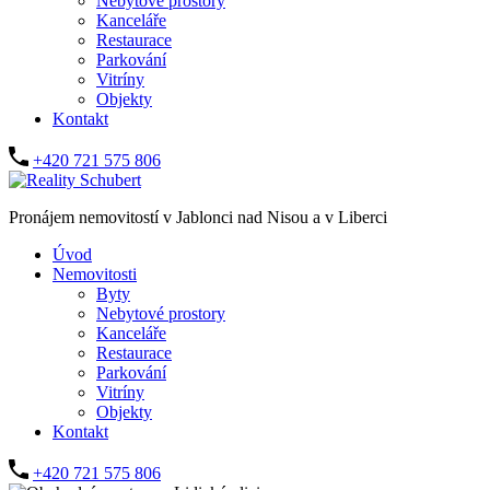
Nebytové prostory
Kanceláře
Restaurace
Parkování
Vitríny
Objekty
Kontakt
+420 721 575 806
Pronájem nemovitostí v Jablonci nad Nisou a v Liberci
Úvod
Nemovitosti
Byty
Nebytové prostory
Kanceláře
Restaurace
Parkování
Vitríny
Objekty
Kontakt
+420 721 575 806