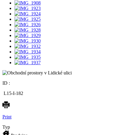
ID :
L15-I-182
Print
Typ