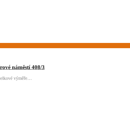
rové náměstí 408/3
 celkové výměře…