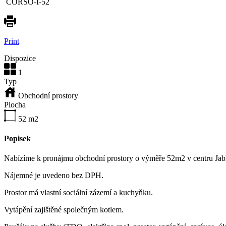
CORSO-I-52
Print
Dispozice
1
Typ
Obchodní prostory
Plocha
52
m2
Popisek
Nabízíme k pronájmu obchodní prostory o výměře 52m2 v centru Ja
Nájemné je uvedeno bez DPH.
Prostor má vlastní sociální zázemí a kuchyňku.
Vytápění zajištěné společným kotlem.