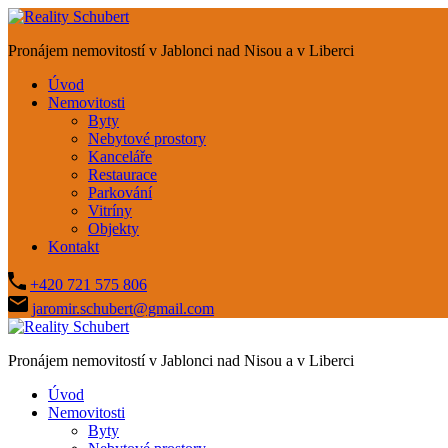
Pronájem nemovitostí v Jablonci nad Nisou a v Liberci
Úvod
Nemovitosti
Byty
Nebytové prostory
Kanceláře
Restaurace
Parkování
Vitríny
Objekty
Kontakt
+420 721 575 806
jaromir.schubert@gmail.com
Pronájem nemovitostí v Jablonci nad Nisou a v Liberci
Úvod
Nemovitosti
Byty