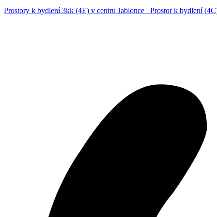
Prostory k bydlení 3kk (4E) v centru Jablonce
Prostor k bydlení (4C