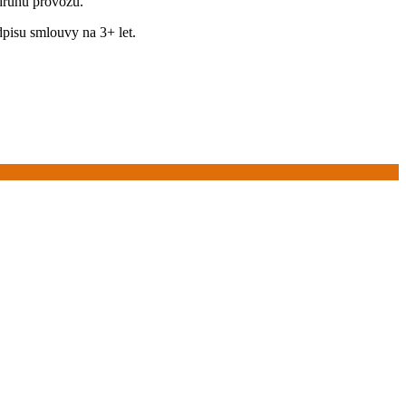
 druhu provozu.
dpisu smlouvy na 3+ let.