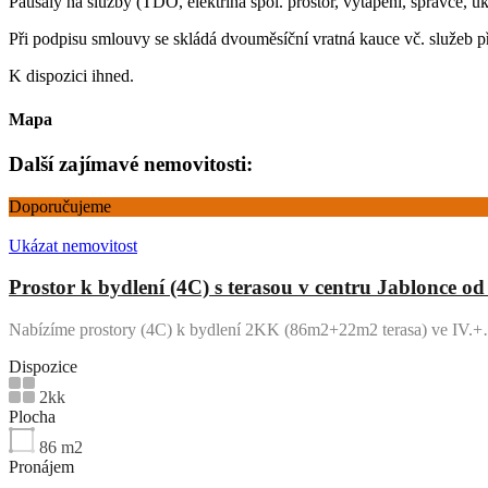
Paušály na služby (TDO, elektřina spol. prostor, vytápění, správce, 
Při podpisu smlouvy se skládá dvouměsíční vratná kauce vč. služeb př
K dispozici ihned.
Mapa
Další zajímavé nemovitosti:
Doporučujeme
Ukázat nemovitost
Prostor k bydlení (4C) s terasou v centru Jablonce od
Nabízíme prostory (4C) k bydlení 2KK (86m2+22m2 terasa) ve IV.
Dispozice
2kk
Plocha
86
m2
Pronájem