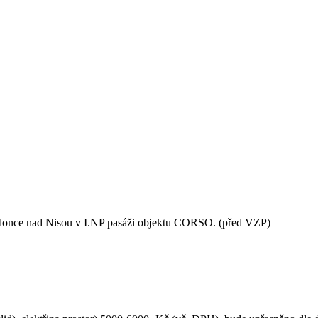
blonce nad Nisou v I.NP pasáži objektu CORSO. (před VZP)