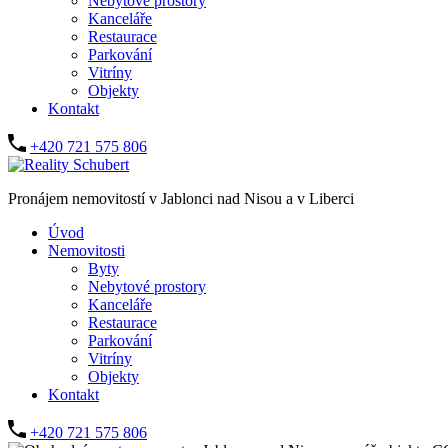
Nebytové prostory
Kanceláře
Restaurace
Parkování
Vitríny
Objekty
Kontakt
+420 721 575 806
Pronájem nemovitostí v Jablonci nad Nisou a v Liberci
Úvod
Nemovitosti
Byty
Nebytové prostory
Kanceláře
Restaurace
Parkování
Vitríny
Objekty
Kontakt
+420 721 575 806