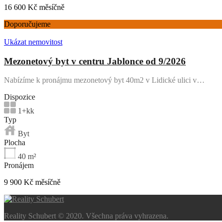
16 600 Kč měsíčně
Doporučujeme
Ukázat nemovitost
Mezonetový byt v centru Jablonce od 9/2026
Nabízíme k pronájmu mezonetový byt 40m2 v Lidické ulici v…
Dispozice
1+kk
Typ
Byt
Plocha
40
m²
Pronájem
9 900 Kč měsíčně
Reality Schubert © 2020. Všechna práva vyhrazena.