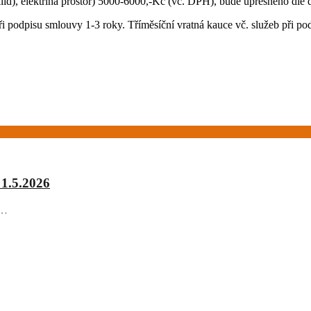
úklid), elektřina prostor) 5000-6000,-Kč (vč. DPH), bude upřesněno dle
i podpisu smlouvy 1-3 roky. Tříměsíční vratná kauce vč. služeb při po
 1.5.2026
+…